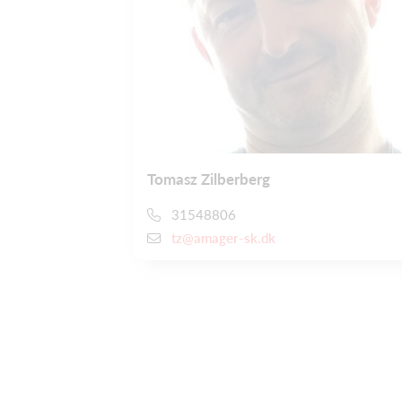
Tomasz Zilberberg
31548806
tz@amager-sk.dk