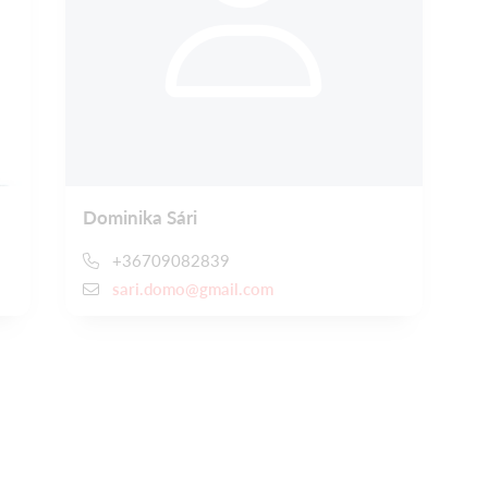
Dominika Sári
+36709082839
sari.domo@gmail.com