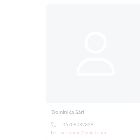
Dominika Sári
+36709082839
sari.domo@gmail.com