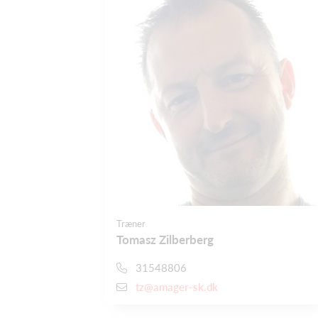
Træner
Tomasz Zilberberg
31548806
tz@amager-sk.dk