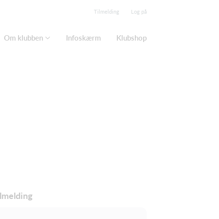
Tilmelding
Log på
Om klubben
Infoskærm
Klubshop
lmelding