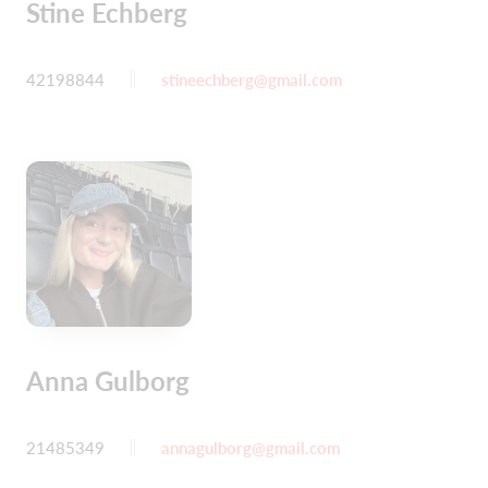
Stine Echberg
42198844
stineechberg@gmail.com
Anna Gulborg
21485349
annagulborg@gmail.com