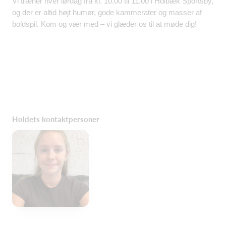
Vi træner hver lørdag fra kl. 10.00 til 11.00 i Holbæk Sportsby,
og der er altid højt humør, gode kammerater og masser af
boldspil. Kom og vær med – vi glæder os til at møde dig!
Holdets kontaktpersoner