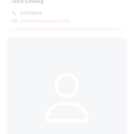
Stine Echberg
42198844
stineechberg@gmail.com