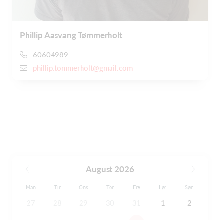
Phillip Aasvang Tømmerholt
60604989
phillip.tommerholt@gmail.com
August 2026
Man
Tir
Ons
Tor
Fre
Lør
Søn
27
28
29
30
31
1
2