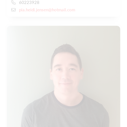
60223928
pia.heidi.jensen@hotmail.com