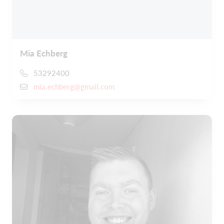
Mia Echberg
53292400
mia.echberg@gmail.com