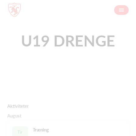
U19 DRENGE
Aktiviteter
August
Træning
Tir