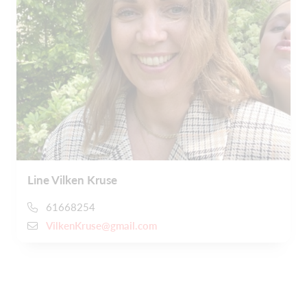
Line Vilken Kruse
61668254
VilkenKruse@gmail.com