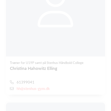
Træner for U19P samt på Stenhus Håndbold College
Christina Hahowitz Elling
61399041
hh@stenhus-gym.dk