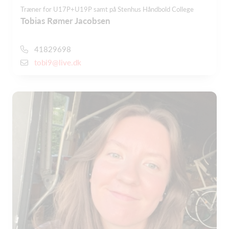
Træner for U17P+U19P samt på Stenhus Håndbold College
Tobias Rømer Jacobsen
41829698
tobi9@live.dk