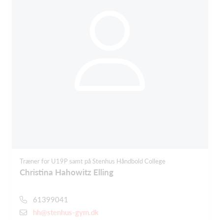
Træner for U19P samt på Stenhus Håndbold College
Christina Hahowitz Elling
61399041
hh@stenhus-gym.dk