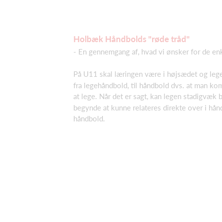
Holbæk Håndbolds "røde tråd"
- En gennemgang af, hvad vi ønsker for de enk
På U11 skal læringen være i højsædet og lege
fra legehåndbold, til håndbold dvs. at man kom
at lege. Når det er sagt, kan legen stadigvæk 
begynde at kunne relateres direkte over i håndb
håndbold.