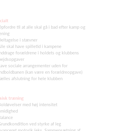
cialt
Opfordre til at alle skal gå i bad efter kamp og
æning
Deltagelse i stævner
Alle skal have spilletid i kampene
Inddrage forældrene i holdets og klubbens
bejdsopgaver
Lave sociale arrangementer uden for
ndboldbanen (kan være en forældreopgave)
Fælles afslutning for hele klubben
sisk træning
Boldøvelser med høj intensitet
Smidighed
Balance
Grundkondition ved styrke af leg
Avanceret motorik (eks. Sammensætning af