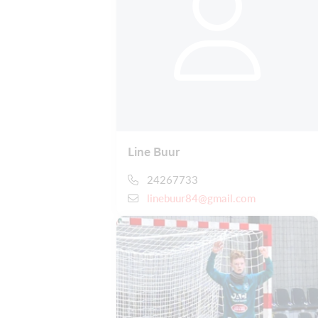
Line Buur
24267733
linebuur84@gmail.com