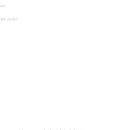
om:
mpe m.m.)