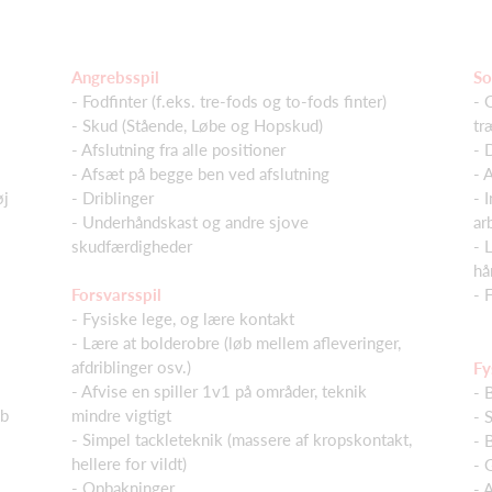
Angrebsspil
So
- Fodfinter (f.eks. tre-fods og to-fods finter)
- 
- Skud (Stående, Løbe og Hopskud)
tr
- Afslutning fra alle positioner
- 
- Afsæt på begge ben ved afslutning
- 
øj
- Driblinger
- 
- Underhåndskast og andre sjove
ar
skudfærdigheder
- 
hå
Forsvarsspil
- 
- Fysiske lege, og lære kontakt
- Lære at bolderobre (løb mellem afleveringer,
afdriblinger osv.)
Fy
- Afvise en spiller 1v1 på områder, teknik
- 
ab
mindre vigtigt
- 
- Simpel tackleteknik (massere af kropskontakt,
- 
hellere for vildt)
- 
- Opbakninger
- 