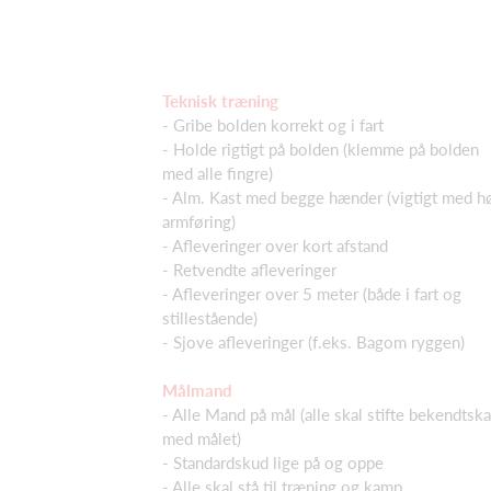
Teknisk træning
- Gribe bolden korrekt og i fart
- Holde rigtigt på bolden (klemme på bolden
med alle fingre)
- Alm. Kast med begge hænder (vigtigt med h
armføring)
- Afleveringer over kort afstand
- Retvendte afleveringer
- Afleveringer over 5 meter (både i fart og
stillestående)
- Sjove afleveringer (f.eks. Bagom ryggen)
Målmand
- Alle Mand på mål (alle skal stifte bekendtsk
med målet)
- Standardskud lige på og oppe
- Alle skal stå til træning og kamp